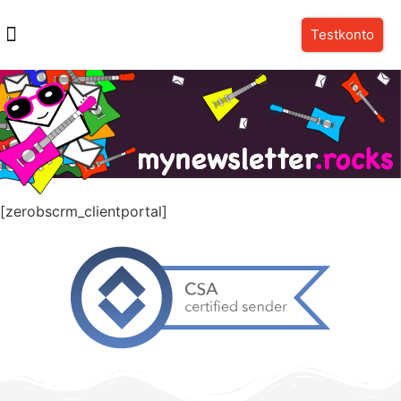
Testkonto
[zerobscrm_clientportal]